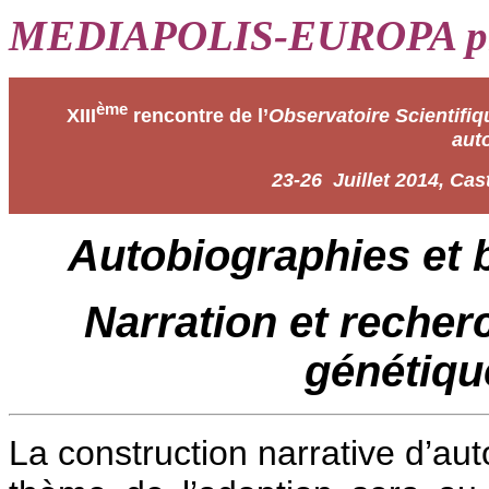
MEDIAPOLIS-EUROPA pr
ème
XIII
rencontre de l’
Observatoire Scientifiqu
aut
23-26 Juillet 2014, Cast
Autobiographies et b
Narration et recherc
génétiqu
La construction narrative d’aut