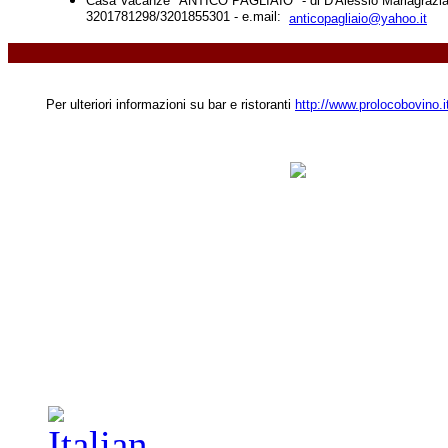
Casa Vacanze "ANTICO PAGLIAIO" - di D'Alessio Mariagrazia - c
3201781298/3201855301 - e.mail:
anticopagliaio@yahoo.it
Per ulteriori informazioni su bar e ristoranti
http://www.prolocobovino.it