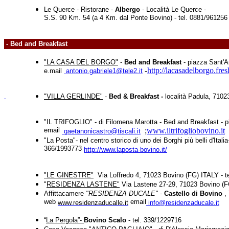
Le Querce - Ristorane
-
Albergo
- Località Le Querce -
S.S. 90 Km. 54 (a 4 Km. dal Ponte Bovino) - tel. 0881/961256
- Bed and Breakfast
"LA CASA DEL BORGO"
-
Bed and Breakfast
- piazza Sant'A
-
http://lacasadelborgo.fre
e.mail
antonio.gabriele1@tele2.it
"VILLA GERLINDE"
-
Bed & Breakfast -
località Padula, 7102
"IL TRIFOGLIO" - di Filomena Marotta - Bed and Breakfast - pi
email
;
www.iltrifogliobovino.it
gaetanonicastro@tiscali.it
"La Posta"- nel centro storico di uno dei Borghi più belli d'Ital
366/1993773
http://www.laposta-bovino.it/
"LE GINESTRE"
Via Loffredo 4, 71023 Bovino (FG) ITALY - 
"
RESIDENZA LASTENE"
Via Lastene 27-29, 71023 Bovino (FG
Affittacamere
"RESIDENZA DUCALE"
-
Castello di Bovino
,
web
email
www.residenzaducalle.it
info@residenzaducale.it
“
La Pergola”-
Bovino Scalo
- tel. 339/1229716