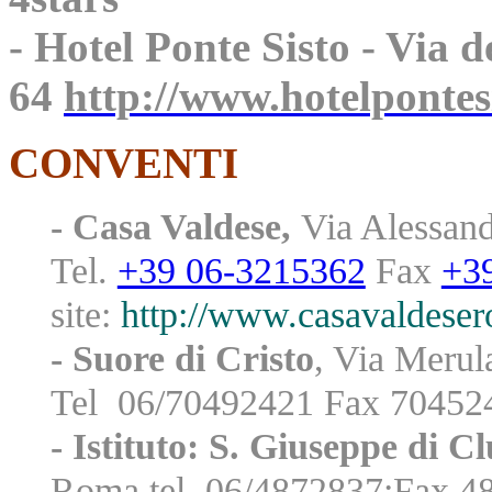
- Hotel Ponte Sisto - Via d
64
http://www.hotelpontesis
CONVENTI
- Casa Valdese,
Via Alessand
Tel.
+39 06-3215362
Fax
+3
site:
http://www.casavaldeser
- Suore di Cristo
, Via Meru
Tel 06/70492421 Fax 7045
- Istituto: S. Giuseppe di C
Roma tel. 06/4872837;Fax 