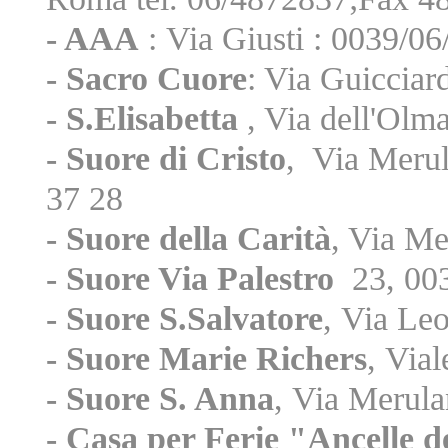
- AAA
: Via Giusti : 0039/
- Sacro Cuore
: Via Guicciar
- S.Elisabetta
, Via dell'Olm
- Suore di Cristo
, Via Meru
37 28
- Suore della Carità
, Via M
- Suore Via Palestro
23, 00
- Suore S.Salvatore
, Via Le
- Suore Marie Richers
, Via
- Suore S. Anna
, Via Merul
- Casa
per Ferie "Ancelle d